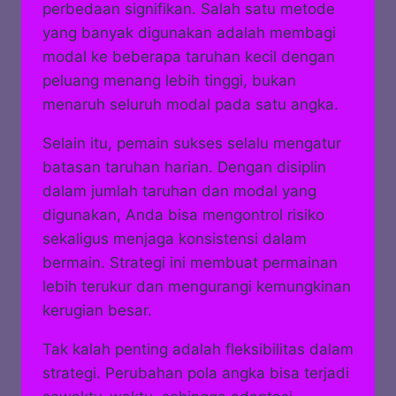
perbedaan signifikan. Salah satu metode
yang banyak digunakan adalah membagi
modal ke beberapa taruhan kecil dengan
peluang menang lebih tinggi, bukan
menaruh seluruh modal pada satu angka.
Selain itu, pemain sukses selalu mengatur
batasan taruhan harian. Dengan disiplin
dalam jumlah taruhan dan modal yang
digunakan, Anda bisa mengontrol risiko
sekaligus menjaga konsistensi dalam
bermain. Strategi ini membuat permainan
lebih terukur dan mengurangi kemungkinan
kerugian besar.
Tak kalah penting adalah fleksibilitas dalam
strategi. Perubahan pola angka bisa terjadi