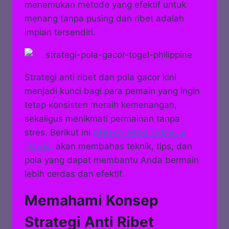
menemukan metode yang efektif untuk
menang tanpa pusing dan ribet adalah
impian tersendiri.
Strategi anti ribet dan pola gacor kini
menjadi kunci bagi para pemain yang ingin
tetap konsisten meraih kemenangan,
sekaligus menikmati permainan tanpa
stres. Berikut ini
ANGKA HOKI TEMBUS
TOGEL
akan membahas teknik, tips, dan
pola yang dapat membantu Anda bermain
lebih cerdas dan efektif.
Memahami Konsep
Strategi Anti Ribet