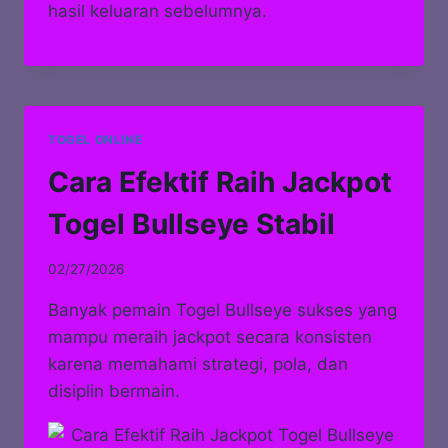
hasil keluaran sebelumnya.
TOGEL ONLINE
Cara Efektif Raih Jackpot
Togel Bullseye Stabil
02/27/2026
Banyak pemain Togel Bullseye sukses yang
mampu meraih jackpot secara konsisten
karena memahami strategi, pola, dan
disiplin bermain.