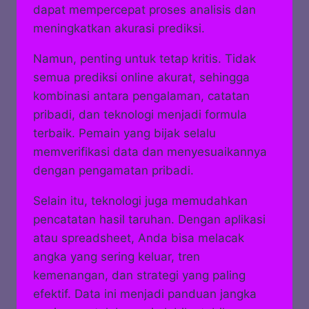
dapat mempercepat proses analisis dan
meningkatkan akurasi prediksi.
Namun, penting untuk tetap kritis. Tidak
semua prediksi online akurat, sehingga
kombinasi antara pengalaman, catatan
pribadi, dan teknologi menjadi formula
terbaik. Pemain yang bijak selalu
memverifikasi data dan menyesuaikannya
dengan pengamatan pribadi.
Selain itu, teknologi juga memudahkan
pencatatan hasil taruhan. Dengan aplikasi
atau spreadsheet, Anda bisa melacak
angka yang sering keluar, tren
kemenangan, dan strategi yang paling
efektif. Data ini menjadi panduan jangka