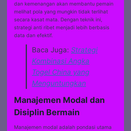
dan kemenangan akan membantu pemain
melihat pola yang mungkin tidak terlihat
secara kasat mata. Dengan teknik ini,
strategi anti ribet menjadi lebih berbasis
data dan efektif.
Baca Juga:
Strategi
Kombinasi Angka
Togel China yang
Menguntungkan
Manajemen Modal dan
Disiplin Bermain
Manajemen modal adalah pondasi utama