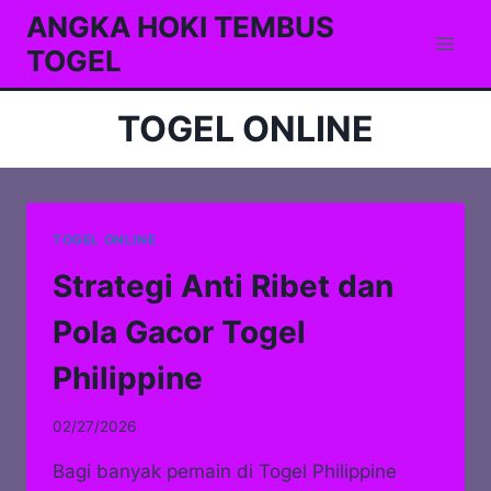
Skip
ANGKA HOKI TEMBUS
to
TOGEL
content
TOGEL ONLINE
TOGEL ONLINE
Strategi Anti Ribet dan
Pola Gacor Togel
Philippine
02/27/2026
Bagi banyak pemain di Togel Philippine