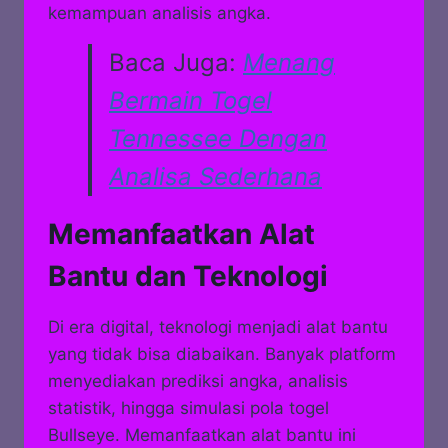
kemampuan analisis angka.
Baca Juga:
Menang
Bermain Togel
Tennessee Dengan
Analisa Sederhana
Memanfaatkan Alat
Bantu dan Teknologi
Di era digital, teknologi menjadi alat bantu
yang tidak bisa diabaikan. Banyak platform
menyediakan prediksi angka, analisis
statistik, hingga simulasi pola togel
Bullseye. Memanfaatkan alat bantu ini