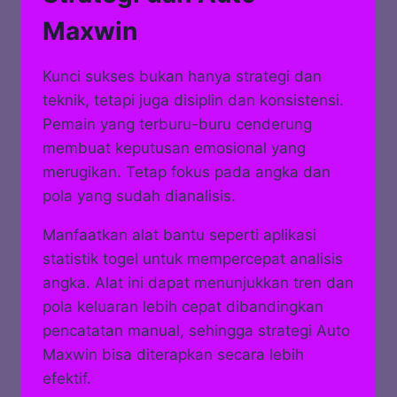
Maxwin
Kunci sukses bukan hanya strategi dan
teknik, tetapi juga disiplin dan konsistensi.
Pemain yang terburu-buru cenderung
membuat keputusan emosional yang
merugikan. Tetap fokus pada angka dan
pola yang sudah dianalisis.
Manfaatkan alat bantu seperti aplikasi
statistik togel untuk mempercepat analisis
angka. Alat ini dapat menunjukkan tren dan
pola keluaran lebih cepat dibandingkan
pencatatan manual, sehingga strategi Auto
Maxwin bisa diterapkan secara lebih
efektif.