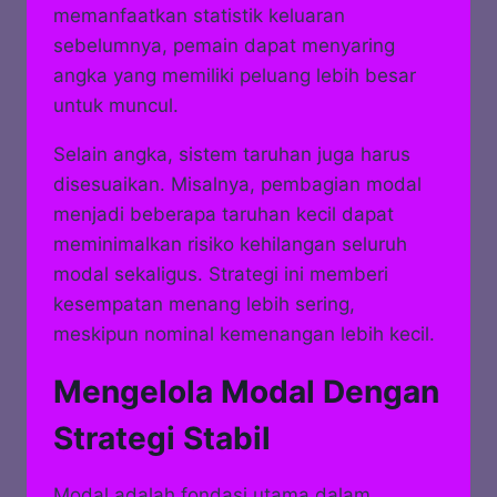
memanfaatkan statistik keluaran
sebelumnya, pemain dapat menyaring
angka yang memiliki peluang lebih besar
untuk muncul.
Selain angka, sistem taruhan juga harus
disesuaikan. Misalnya, pembagian modal
menjadi beberapa taruhan kecil dapat
meminimalkan risiko kehilangan seluruh
modal sekaligus. Strategi ini memberi
kesempatan menang lebih sering,
meskipun nominal kemenangan lebih kecil.
Mengelola Modal Dengan
Strategi Stabil
Modal adalah fondasi utama dalam