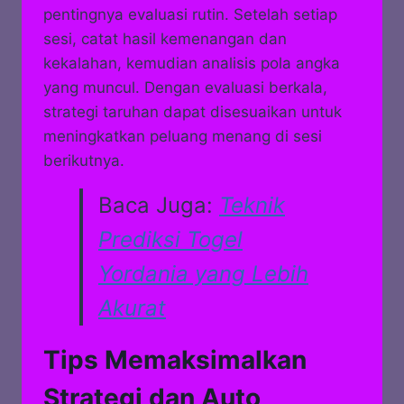
pentingnya evaluasi rutin. Setelah setiap
sesi, catat hasil kemenangan dan
kekalahan, kemudian analisis pola angka
yang muncul. Dengan evaluasi berkala,
strategi taruhan dapat disesuaikan untuk
meningkatkan peluang menang di sesi
berikutnya.
Baca Juga:
Teknik
Prediksi Togel
Yordania yang Lebih
Akurat
Tips Memaksimalkan
Strategi dan Auto