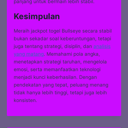
panjang untuk bermain lebih stabil.
Kesimpulan
Meraih jackpot togel Bullseye secara stabil
bukan sekadar soal keberuntungan, tetapi
juga tentang strategi, disiplin, dan
analisis
yang matang
. Memahami pola angka,
menetapkan strategi taruhan, mengelola
emosi, serta memanfaatkan teknologi
menjadi kunci keberhasilan. Dengan
pendekatan yang tepat, peluang menang
tidak hanya lebih tinggi, tetapi juga lebih
konsisten.