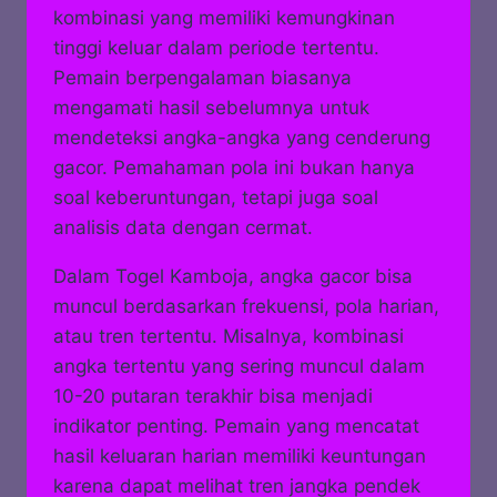
kombinasi yang memiliki kemungkinan
tinggi keluar dalam periode tertentu.
Pemain berpengalaman biasanya
mengamati hasil sebelumnya untuk
mendeteksi angka-angka yang cenderung
gacor. Pemahaman pola ini bukan hanya
soal keberuntungan, tetapi juga soal
analisis data dengan cermat.
Dalam Togel Kamboja, angka gacor bisa
muncul berdasarkan frekuensi, pola harian,
atau tren tertentu. Misalnya, kombinasi
angka tertentu yang sering muncul dalam
10-20 putaran terakhir bisa menjadi
indikator penting. Pemain yang mencatat
hasil keluaran harian memiliki keuntungan
karena dapat melihat tren jangka pendek