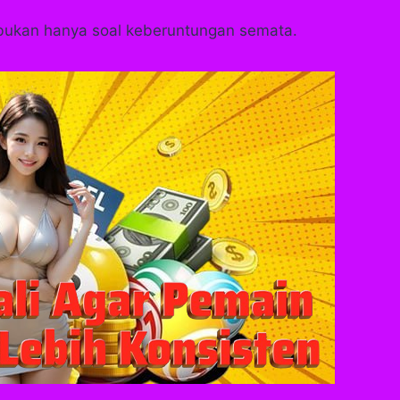
bukan hanya soal keberuntungan semata.