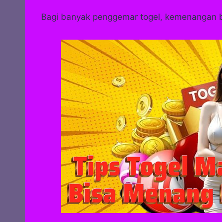
h
a
e
e
k
i
h
a
c
s
l
y
n
a
Bagi banyak penggemar togel, kemenangan 
t
e
s
e
p
e
r
s
b
e
g
e
e
A
o
n
r
p
o
g
a
p
k
e
m
r