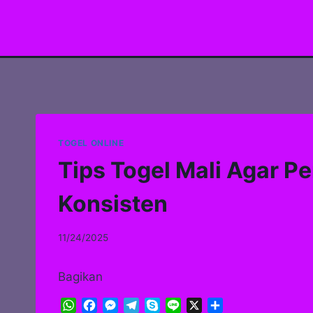
Skip
to
content
TOGEL ONLINE
Tips Togel Mali Agar P
Konsisten
11/24/2025
Bagikan
W
F
M
T
S
L
X
S