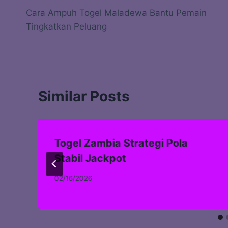
Cara Ampuh Togel Maladewa Bantu Pemain
navigation
Tingkatkan Peluang
Similar Posts
i
Togel Zambia Strategi Pola
Stabil Jackpot
02/16/2026