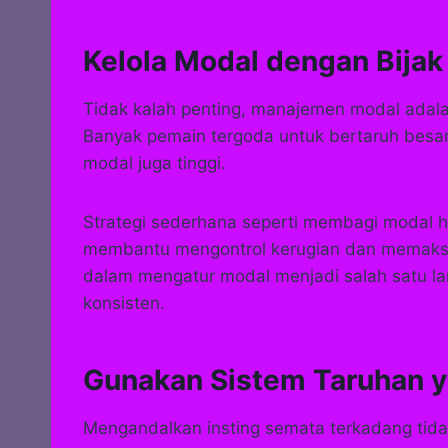
Kelola Modal dengan Bijak
Tidak kalah penting, manajemen modal adala
Banyak pemain tergoda untuk bertaruh besar 
modal juga tinggi.
Strategi sederhana seperti membagi modal h
membantu mengontrol kerugian dan memaksim
dalam mengatur modal menjadi salah satu la
konsisten.
Gunakan Sistem Taruhan y
Mengandalkan insting semata terkadang tida