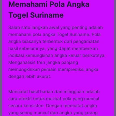
Memahami Pola Angka
Togel Suriname
Salah satu langkah awal yang penting adalah
memahami pola angka Togel Suriname. Pola
angka biasanya terbentuk dari pengamatan
hasil sebelumnya, yang dapat memberikan
indikasi kemungkinan angka keluar berikutnya.
Menganalisis tren jangka panjang
memungkinkan pemain memprediksi angka
dengan lebih akurat.
Mencatat hasil harian dan mingguan adalah
cara efektif untuk melihat pola yang muncul
secara konsisten. Dengan mencatat angka
yang sering muncul dan angka yang jarang