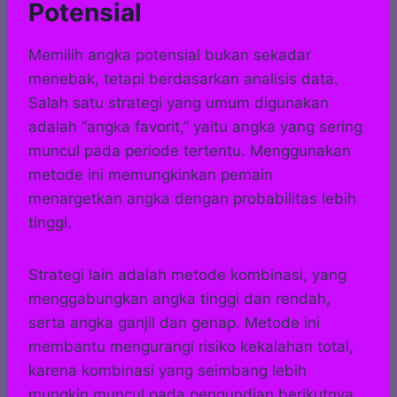
Potensial
Memilih angka potensial bukan sekadar
menebak, tetapi berdasarkan analisis data.
Salah satu strategi yang umum digunakan
adalah “angka favorit,” yaitu angka yang sering
muncul pada periode tertentu. Menggunakan
metode ini memungkinkan pemain
menargetkan angka dengan probabilitas lebih
tinggi.
Strategi lain adalah metode kombinasi, yang
menggabungkan angka tinggi dan rendah,
serta angka ganjil dan genap. Metode ini
membantu mengurangi risiko kekalahan total,
karena kombinasi yang seimbang lebih
mungkin muncul pada pengundian berikutnya.