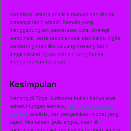
Kombinasi antara analisis manual dan digital
biasanya lebih efektif. Pemain yang
menggabungkan pencatatan pola, strategi
kombinasi, serta rekomendasi alat bantu digital
cenderung memiliki peluang menang lebih
tinggi dibandingkan pemain yang hanya
mengandalkan tebakan.
Kesimpulan
Menang di Togel Suriname bukan hanya soal
keberuntungan semata,
tetapi membutuhkan
strategi
, analisis, dan pengelolaan modal yang
tepat. Memahami pola angka, memilih
kombinasi potensial, mengelola taruhan secara