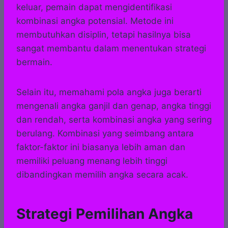
keluar, pemain dapat mengidentifikasi
kombinasi angka potensial. Metode ini
membutuhkan disiplin, tetapi hasilnya bisa
sangat membantu dalam menentukan strategi
bermain.
Selain itu, memahami pola angka juga berarti
mengenali angka ganjil dan genap, angka tinggi
dan rendah, serta kombinasi angka yang sering
berulang. Kombinasi yang seimbang antara
faktor-faktor ini biasanya lebih aman dan
memiliki peluang menang lebih tinggi
dibandingkan memilih angka secara acak.
Strategi Pemilihan Angka