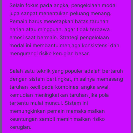
Selain fokus pada angka, pengelolaan modal
juga sangat menentukan peluang menang.
Pemain harus menetapkan batas taruhan
harian atau mingguan, agar tidak terbawa
emosi saat bermain. Strategi pengelolaan
modal ini membantu menjaga konsistensi dan
mengurangi risiko kerugian besar.
Salah satu teknik yang populer adalah bertaruh
dengan sistem bertingkat, misalnya memasang
taruhan kecil pada kombinasi angka awal,
kemudian meningkatkan taruhan jika pola
tertentu mulai muncul. Sistem ini
memungkinkan pemain memaksimalkan
keuntungan sambil meminimalkan risiko
kerugian.