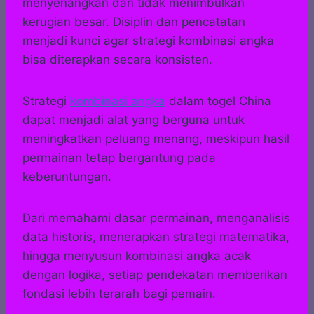
menyenangkan dan tidak menimbulkan
kerugian besar. Disiplin dan pencatatan
menjadi kunci agar strategi kombinasi angka
bisa diterapkan secara konsisten.
Strategi
kombinasi angka
dalam togel China
dapat menjadi alat yang berguna untuk
meningkatkan peluang menang, meskipun hasil
permainan tetap bergantung pada
keberuntungan.
Dari memahami dasar permainan, menganalisis
data historis, menerapkan strategi matematika,
hingga menyusun kombinasi angka acak
dengan logika, setiap pendekatan memberikan
fondasi lebih terarah bagi pemain.