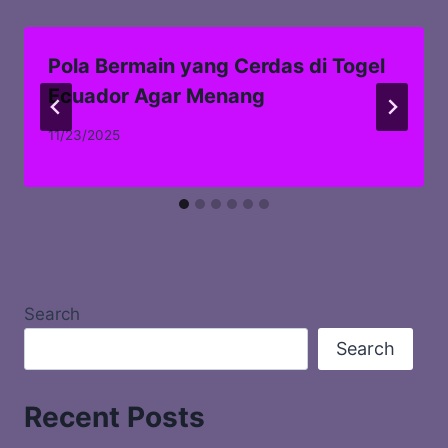
Pola Bermain yang Cerdas di Togel
Ecuador Agar Menang
11/23/2025
Search
Search
Recent Posts