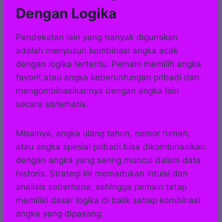
Dengan Logika
Pendekatan lain yang banyak digunakan
adalah menyusun kombinasi angka acak
dengan logika tertentu. Pemain memilih angka
favorit atau angka keberuntungan pribadi dan
mengombinasikannya dengan angka lain
secara sistematis.
Misalnya, angka ulang tahun, nomor rumah,
atau angka spesial pribadi bisa dikombinasikan
dengan angka yang sering muncul dalam data
historis. Strategi ini memadukan intuisi dan
analisis sederhana, sehingga pemain tetap
memiliki dasar logika di balik setiap kombinasi
angka yang dipasang.