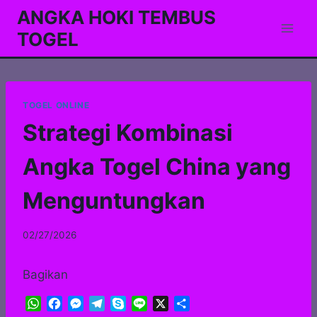
Skip
ANGKA HOKI TEMBUS
to
TOGEL
content
TOGEL ONLINE
Strategi Kombinasi
Angka Togel China yang
Menguntungkan
02/27/2026
Bagikan
W
F
M
T
S
L
X
S