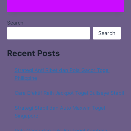
Search
Search
Recent Posts
Strategi Anti Ribet dan Pola Gacor Togel
Philippine
Cara Efektif Raih Jackpot Togel Bullseye Stabil
Strategi Stabil dan Auto Maxwin Togel
Singapore
Pola Gacor dan Trik Jitu Togel Kamboja