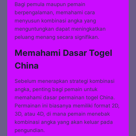
Bagi pemula maupun pemain
berpengalaman, memahami cara
menyusun kombinasi angka yang
menguntungkan dapat meningkatkan
peluang menang secara signifikan.
Memahami Dasar Togel
China
Sebelum menerapkan strategi kombinasi
angka, penting bagi pemain untuk
memahami dasar permainan togel China.
Permainan ini biasanya memiliki format 2D,
3D, atau 4D, di mana pemain menebak
kombinasi angka yang akan keluar pada
pengundian.