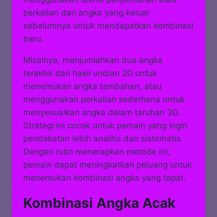
perkalian dari angka yang keluar
sebelumnya untuk mendapatkan kombinasi
baru.
Misalnya, menjumlahkan dua angka
terakhir dari hasil undian 2D untuk
menemukan angka tambahan, atau
menggunakan perkalian sederhana untuk
menyesuaikan angka dalam taruhan 3D.
Strategi ini cocok untuk pemain yang ingin
pendekatan lebih analitis dan sistematis.
Dengan rutin menerapkan metode ini,
pemain dapat meningkatkan peluang untuk
menemukan kombinasi angka yang tepat.
Kombinasi Angka Acak