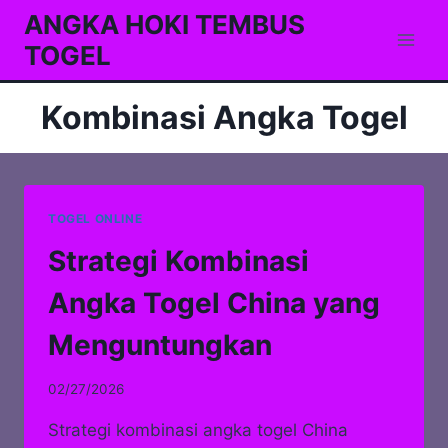
Skip
ANGKA HOKI TEMBUS
to
TOGEL
content
Kombinasi Angka Togel
TOGEL ONLINE
Strategi Kombinasi
Angka Togel China yang
Menguntungkan
02/27/2026
Strategi kombinasi angka togel China