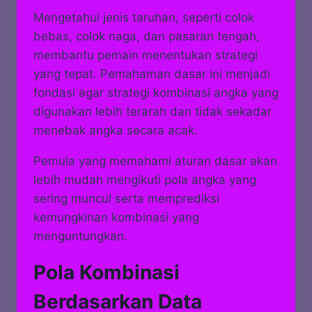
Mengetahui jenis taruhan, seperti colok
bebas, colok naga, dan pasaran tengah,
membantu pemain menentukan strategi
yang tepat. Pemahaman dasar ini menjadi
fondasi agar strategi kombinasi angka yang
digunakan lebih terarah dan tidak sekadar
menebak angka secara acak.
Pemula yang memahami aturan dasar akan
lebih mudah mengikuti pola angka yang
sering muncul serta memprediksi
kemungkinan kombinasi yang
menguntungkan.
Pola Kombinasi
Berdasarkan Data