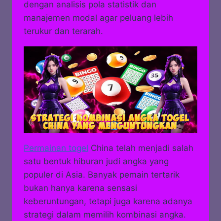
dengan analisis pola statistik dan
manajemen modal agar peluang lebih
terukur dan terarah.
Permainan togel
China telah menjadi salah
satu bentuk hiburan judi angka yang
populer di Asia. Banyak pemain tertarik
bukan hanya karena sensasi
keberuntungan, tetapi juga karena adanya
strategi dalam memilih kombinasi angka.