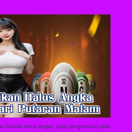
bisikan halus angka, yaitu pengamatan pola