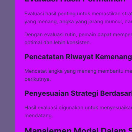
Evaluasi hasil penting untuk memastikan stra
yang menang, angka yang jarang muncul, dan
Dengan evaluasi rutin, pemain dapat memper
optimal dan lebih konsisten.
Pencatatan Riwayat Kemenan
Mencatat angka yang menang membantu memp
berikutnya.
Penyesuaian Strategi Berdasar
Hasil evaluasi digunakan untuk menyesuaikan s
mendatang.
Manajemen Modal Dalam St