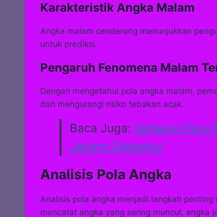
Karakteristik Angka Malam
Angka malam cenderung menunjukkan pengulan
untuk prediksi.
Pengaruh Fenomena Malam Ter
Dengan mengetahui pola angka malam, pemai
dan mengurangi risiko tebakan acak.
Baca Juga:
Rahasia Para 
Jarang Diketahui
Analisis Pola Angka
Analisis pola angka menjadi langkah pentin
mencatat angka yang sering muncul, angka ja