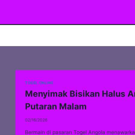
Skip
to
content
TOGEL ONLINE
Menyimak Bisikan Halus A
Putaran Malam
02/16/2026
Bermain di pasaran Togel Angola menawarkan