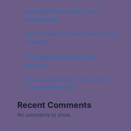
Cara Efektif Raih Jackpot Togel
Bullseye Stabil
Strategi Stabil dan Auto Maxwin Togel
Singapore
Pola Gacor dan Trik Jitu Togel
Kamboja
Tips Jitu Auto Maxwin dan Jackpot
Togel Wyoming Night
Recent Comments
No comments to show.