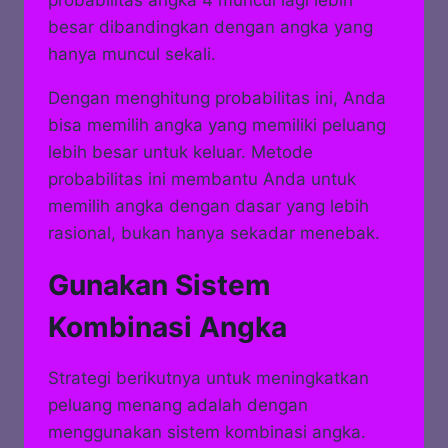
probabilitas angka 4 muncul lagi lebih
besar dibandingkan dengan angka yang
hanya muncul sekali.
Dengan menghitung probabilitas ini, Anda
bisa memilih angka yang memiliki peluang
lebih besar untuk keluar. Metode
probabilitas ini membantu Anda untuk
memilih angka dengan dasar yang lebih
rasional, bukan hanya sekadar menebak.
Gunakan Sistem
Kombinasi Angka
Strategi berikutnya untuk meningkatkan
peluang menang adalah dengan
menggunakan sistem kombinasi angka.