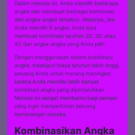
Dalam metode ini, Anda memilih beberapa
angka dan membuat berbagai kombinasi
dari angka-angka tersebut. Misalnya, jika
Anda memilih 6 angka, Anda bisa
membuat kombinasi taruhan 2D, 3D, atau
4D dari angka-angka yang Anda pilih.
Dengan menggunakan sistem kombinasi
angka, meskipun biaya taruhan lebih tinggi,
peluang Anda untuk menang meningkat
karena Anda memiliki lebih banyak
kombinasi angka yang dipertaruhkan.
Metode ini sangat membantu bagi pemain
yang ingin memperbesar peluang
kemenangan mereka.
Kombinasikan Angka