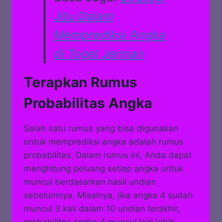
Jitu Dalam
Memprediksi Angka
di Togel Jerman
Terapkan Rumus
Probabilitas Angka
Salah satu rumus yang bisa digunakan
untuk memprediksi angka adalah rumus
probabilitas. Dalam rumus ini, Anda dapat
menghitung peluang setiap angka untuk
muncul berdasarkan hasil undian
sebelumnya. Misalnya, jika angka 4 sudah
muncul 3 kali dalam 10 undian terakhir,