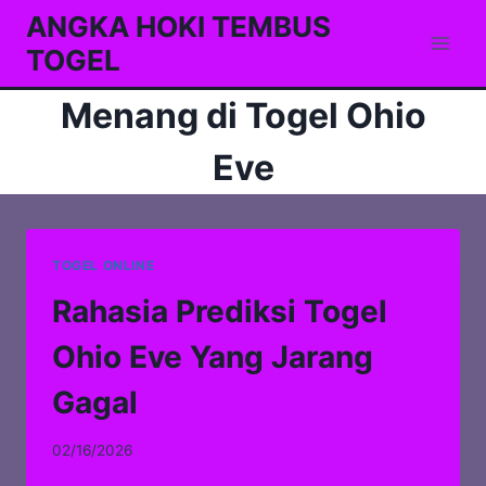
Skip
ANGKA HOKI TEMBUS
to
TOGEL
content
Menang di Togel Ohio
Eve
TOGEL ONLINE
Rahasia Prediksi Togel
Ohio Eve Yang Jarang
Gagal
02/16/2026