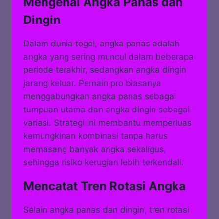
Mengenal Angka Panas dan
Dingin
Dalam dunia togel, angka panas adalah
angka yang sering muncul dalam beberapa
periode terakhir, sedangkan angka dingin
jarang keluar. Pemain pro biasanya
menggabungkan angka panas sebagai
tumpuan utama dan angka dingin sebagai
variasi. Strategi ini membantu memperluas
kemungkinan kombinasi tanpa harus
memasang banyak angka sekaligus,
sehingga risiko kerugian lebih terkendali.
Mencatat Tren Rotasi Angka
Selain angka panas dan dingin, tren rotasi