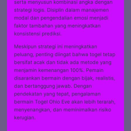
serta menyusun kombinasi angka dengan
strategi logis. Disiplin dalam manajemen
modal dan pengendalian emosi menjadi
faktor tambahan yang meningkatkan
konsistensi prediksi.
Meskipun strategi ini meningkatkan
peluang, penting diingat bahwa togel tetap
bersifat acak dan tidak ada metode yang
menjamin kemenangan 100%. Pemain
disarankan bermain dengan bijak, realistis,
dan bertanggung jawab. Dengan
pendekatan yang tepat, pengalaman
bermain Togel Ohio Eve akan lebih terarah,
menyenangkan, dan meminimalkan risiko
kerugian.