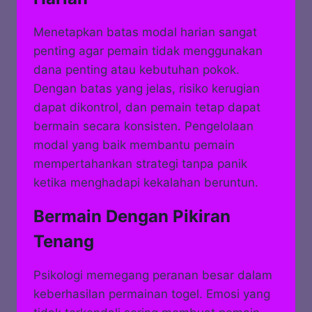
Menetapkan batas modal harian sangat
penting agar pemain tidak menggunakan
dana penting atau kebutuhan pokok.
Dengan batas yang jelas, risiko kerugian
dapat dikontrol, dan pemain tetap dapat
bermain secara konsisten. Pengelolaan
modal yang baik membantu pemain
mempertahankan strategi tanpa panik
ketika menghadapi kekalahan beruntun.
Bermain Dengan Pikiran
Tenang
Psikologi memegang peranan besar dalam
keberhasilan permainan togel. Emosi yang