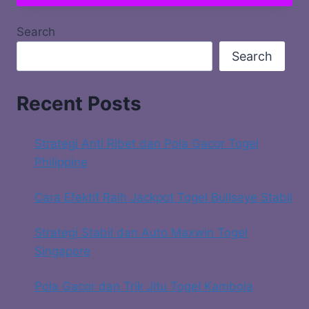
Search
Search
Recent Posts
Strategi Anti Ribet dan Pola Gacor Togel
Philippine
Cara Efektif Raih Jackpot Togel Bullseye Stabil
Strategi Stabil dan Auto Maxwin Togel
Singapore
Pola Gacor dan Trik Jitu Togel Kamboja