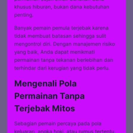
khusus hiburan, bukan dana kebutuhan
penting.
Banyak pemain pemula terjebak karena
tidak membuat batasan sehingga sulit
mengontrol diri. Dengan manajemen risiko
yang baik, Anda dapat menikmati
permainan tanpa tekanan berlebihan dan
terhindar dari kerugian yang tidak perlu.
Mengenali Pola
Permainan Tanpa
Terjebak Mitos
Sebagian pemain percaya pada pola
keluaran, angka hoki, atau rumus tertentu.