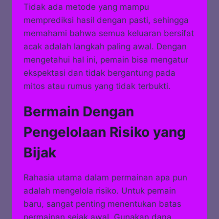
Tidak ada metode yang mampu
memprediksi hasil dengan pasti, sehingga
memahami bahwa semua keluaran bersifat
acak adalah langkah paling awal. Dengan
mengetahui hal ini, pemain bisa mengatur
ekspektasi dan tidak bergantung pada
mitos atau rumus yang tidak terbukti.
Bermain Dengan
Pengelolaan Risiko yang
Bijak
Rahasia utama dalam permainan apa pun
adalah mengelola risiko. Untuk pemain
baru, sangat penting menentukan batas
permainan sejak awal. Gunakan dana