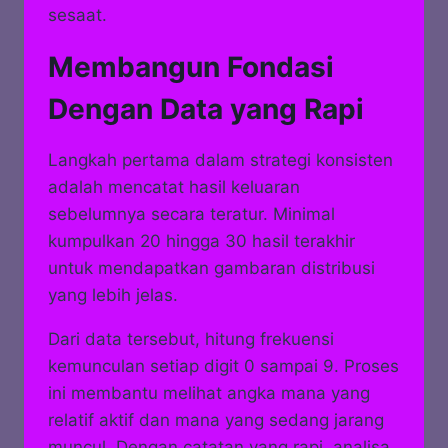
sesaat.
Membangun Fondasi
Dengan Data yang Rapi
Langkah pertama dalam strategi konsisten
adalah mencatat hasil keluaran
sebelumnya secara teratur. Minimal
kumpulkan 20 hingga 30 hasil terakhir
untuk mendapatkan gambaran distribusi
yang lebih jelas.
Dari data tersebut, hitung frekuensi
kemunculan setiap digit 0 sampai 9. Proses
ini membantu melihat angka mana yang
relatif aktif dan mana yang sedang jarang
muncul. Dengan catatan yang rapi, analisa