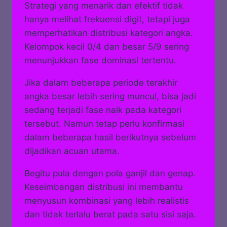
Strategi yang menarik dan efektif tidak
hanya melihat frekuensi digit, tetapi juga
memperhatikan distribusi kategori angka.
Kelompok kecil 0/4 dan besar 5/9 sering
menunjukkan fase dominasi tertentu.
Jika dalam beberapa periode terakhir
angka besar lebih sering muncul, bisa jadi
sedang terjadi fase naik pada kategori
tersebut. Namun tetap perlu konfirmasi
dalam beberapa hasil berikutnya sebelum
dijadikan acuan utama.
Begitu pula dengan pola ganjil dan genap.
Keseimbangan distribusi ini membantu
menyusun kombinasi yang lebih realistis
dan tidak terlalu berat pada satu sisi saja.