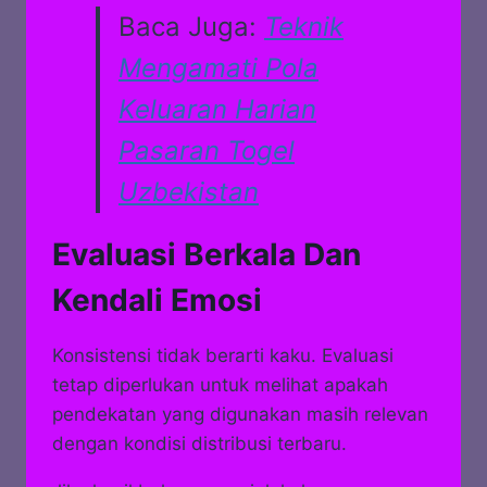
Baca Juga:
Teknik
Mengamati Pola
Keluaran Harian
Pasaran Togel
Uzbekistan
Evaluasi Berkala Dan
Kendali Emosi
Konsistensi tidak berarti kaku. Evaluasi
tetap diperlukan untuk melihat apakah
pendekatan yang digunakan masih relevan
dengan kondisi distribusi terbaru.